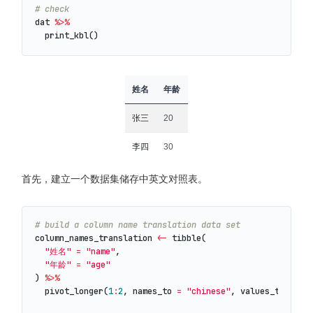
# check
dat
%>%
print_kbl
()
姓名
年龄
张三
20
李四
30
首先，建立一个数据集储存中英文对照表。
# build a column name translation data set
column_names_translation
<-
tibble
(
"姓名"
=
"name"
,
"年龄"
=
"age"
)
%>%
pivot_longer
(
1
:
2
,
names_to
=
"chinese"
,
values_to
=
"e