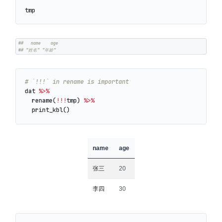
tmp
#
#   name    age 
#
# "姓名" "年龄"
# `!!!` in rename is important
dat
%>%
rename
(
!!!
tmp
)
%>%
print_kbl
()
name
age
张三
20
李四
30