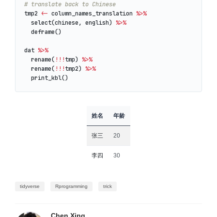
# translate back to Chinese
tmp2
<-
column_names_translation
%>%
select
(
chinese
,
english
)
%>%
deframe
()
dat
%>%
rename
(
!!!
tmp
)
%>%
rename
(
!!!
tmp2
)
%>%
print_kbl
()
姓名
年龄
张三
20
李四
30
tidyverse
Rprogramming
trick
Chen Xing