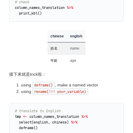
# check
column_names_translation
%>%
print_kbl
()
chinese
english
姓名
name
年龄
age
接下来就是trick啦：
using
deframe()
, make a named vector
using
rename(!!! your_variable)
# translate to English
tmp
<-
column_names_translation
%>%
select
(
english
,
chinese
)
%>%
deframe
()